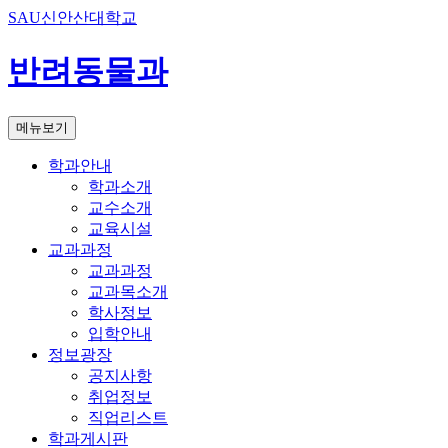
SAU신안산대학교
반려동물과
메뉴보기
학과안내
학과소개
교수소개
교육시설
교과과정
교과과정
교과목소개
학사정보
입학안내
정보광장
공지사항
취업정보
직업리스트
학과게시판