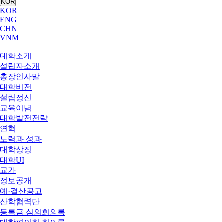
KOR
KOR
ENG
CHN
VNM
대학소개
설립자소개
총장인사말
대학비전
설립정신
교육이념
대학발전전략
연혁
노력과 성과
대학상징
대학UI
교가
정보공개
예·결산공고
산학협력단
등록금 심의회의록