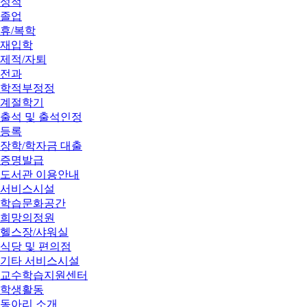
성적
졸업
휴/복학
재입학
제적/자퇴
전과
학적부정정
계절학기
출석 및 출석인정
등록
장학/학자금 대출
증명발급
도서관 이용안내
서비스시설
학습문화공간
희망의정원
헬스장/샤워실
식당 및 편의점
기타 서비스시설
교수학습지원센터
학생활동
동아리 소개