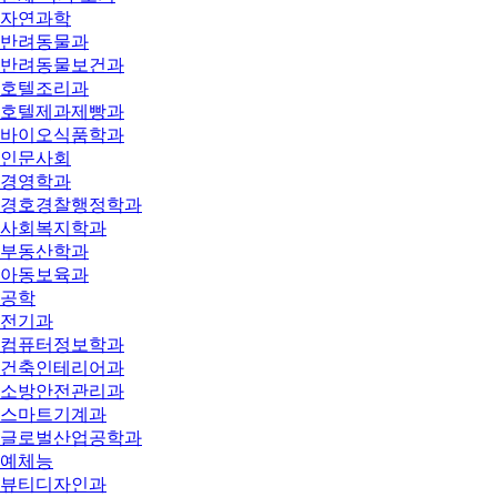
자연과학
반려동물과
반려동물보건과
호텔조리과
호텔제과제빵과
바이오식품학과
인문사회
경영학과
경호경찰행정학과
사회복지학과
부동산학과
아동보육과
공학
전기과
컴퓨터정보학과
건축인테리어과
소방안전관리과
스마트기계과
글로벌산업공학과
예체능
뷰티디자인과