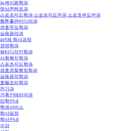
뉴케이팝학과
영상콘텐츠과
스포츠지도학과 스포츠지도전공 스포츠무도전공
웹툰출판미디어과
경호무도학과
실용음악과
4년제 학사과정
경영학과
뷰티디자인학과
사회복지학과
스포츠지도학과
경호경찰행정학과
실용음악학과
호텔조리학과
전기과
건축인테리어과
입학안내
학생서비스
학사일정
학사안내
수강