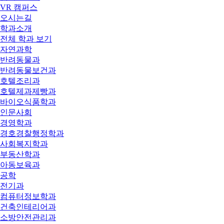
VR 캠퍼스
오시는길
학과소개
전체 학과 보기
자연과학
반려동물과
반려동물보건과
호텔조리과
호텔제과제빵과
바이오식품학과
인문사회
경영학과
경호경찰행정학과
사회복지학과
부동산학과
아동보육과
공학
전기과
컴퓨터정보학과
건축인테리어과
소방안전관리과