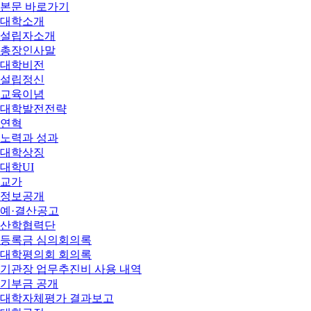
본문 바로가기
대학소개
설립자소개
총장인사말
대학비전
설립정신
교육이념
대학발전전략
연혁
노력과 성과
대학상징
대학UI
교가
정보공개
예·결산공고
산학협력단
등록금 심의회의록
대학평의회 회의록
기관장 업무추진비 사용 내역
기부금 공개
대학자체평가 결과보고