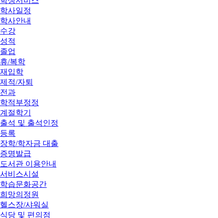
학생서비스
학사일정
학사안내
수강
성적
졸업
휴/복학
재입학
제적/자퇴
전과
학적부정정
계절학기
출석 및 출석인정
등록
장학/학자금 대출
증명발급
도서관 이용안내
서비스시설
학습문화공간
희망의정원
헬스장/샤워실
식당 및 편의점