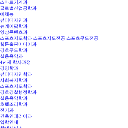
스마트기계과
글로벌산업공학과
예체능
뷰티디자인과
뉴케이팝학과
영상콘텐츠과
스포츠지도학과 스포츠지도전공 스포츠무도전공
웹툰출판미디어과
경호무도학과
실용음악과
4년제 학사과정
경영학과
뷰티디자인학과
사회복지학과
스포츠지도학과
경호경찰행정학과
실용음악학과
호텔조리학과
전기과
건축인테리어과
입학안내