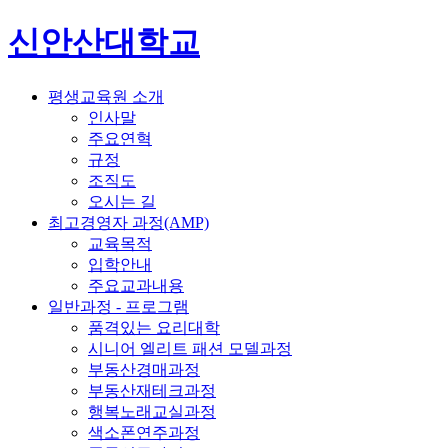
신안산대학교
평생교육원 소개
인사말
주요연혁
규정
조직도
오시는 길
최고경영자 과정(AMP)
교육목적
입학안내
주요교과내용
일반과정 - 프로그램
품격있는 요리대학
시니어 엘리트 패션 모델과정
부동산경매과정
부동산재테크과정
행복노래교실과정
색소폰연주과정