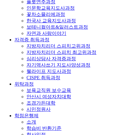
플릇연주과정
인문학교육지도사과정
꽃차소믈리에과정
한국사 교육지도사과정
보테니컬아트&일러스트과정
자연과 사람이야기
자격증 취득과정
지방자치리더 스피치고위과정
지방자치리더 스피치 최고위과정
심리상담사 자격증과정
자기역사쓰기 지도사양성과정
웰라이프 지도사과정
CISPE 취득과정
위탁과정
보육교직원 보수교육
안산시 여성자치대학
조경가든대학
시민정원사
학점은행제
소개
학습비 반환기준
학사일정