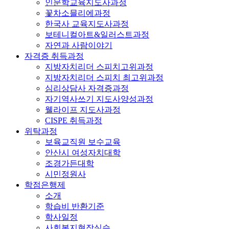
인문학교육지도사과정
꽃차소믈리에과정
한국사 교육지도사과정
보테니컬아트&일러스트과정
자연과 사람이야기
자격증 취득과정
지방자치리더 스피치고위과정
지방자치리더 스피치 최고위과정
심리상담사 자격증과정
자기역사쓰기 지도사양성과정
웰라이프 지도사과정
CISPE 취득과정
위탁과정
보육교직원 보수교육
안산시 여성자치대학
조경가든대학
시민정원사
학점은행제
소개
학습비 반환기준
학사일정
사회복지현장실습