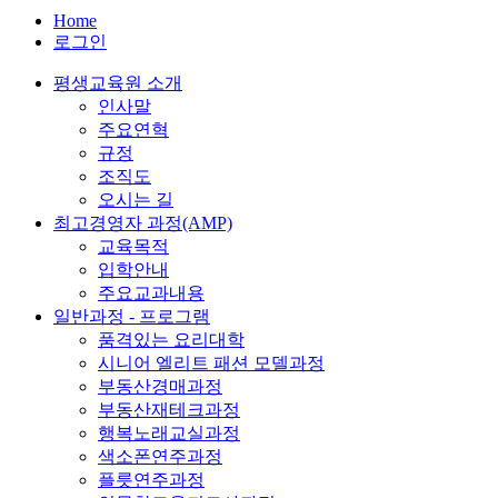
Home
로그인
평생교육원 소개
인사말
주요연혁
규정
조직도
오시는 길
최고경영자 과정(AMP)
교육목적
입학안내
주요교과내용
일반과정 - 프로그램
품격있는 요리대학
시니어 엘리트 패션 모델과정
부동산경매과정
부동산재테크과정
행복노래교실과정
색소폰연주과정
플릇연주과정