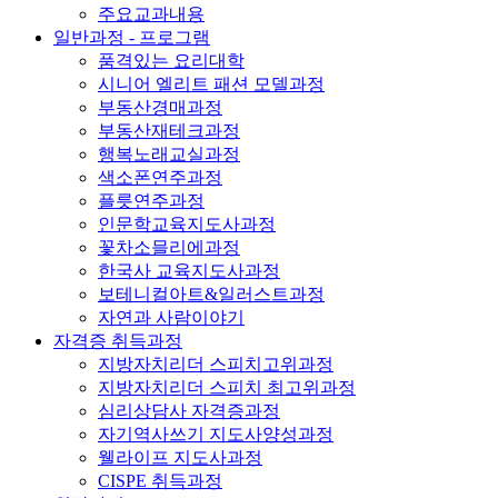
주요교과내용
일반과정 - 프로그램
품격있는 요리대학
시니어 엘리트 패션 모델과정
부동산경매과정
부동산재테크과정
행복노래교실과정
색소폰연주과정
플릇연주과정
인문학교육지도사과정
꽃차소믈리에과정
한국사 교육지도사과정
보테니컬아트&일러스트과정
자연과 사람이야기
자격증 취득과정
지방자치리더 스피치고위과정
지방자치리더 스피치 최고위과정
심리상담사 자격증과정
자기역사쓰기 지도사양성과정
웰라이프 지도사과정
CISPE 취득과정