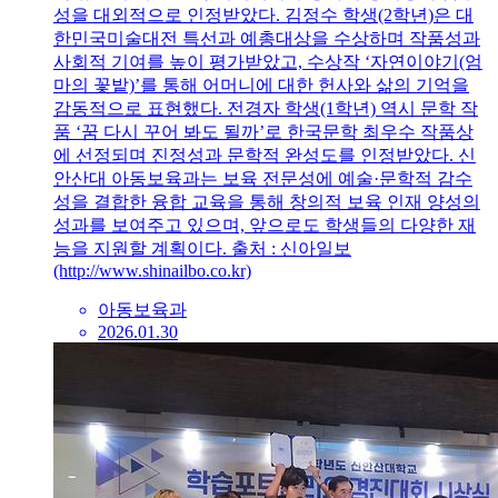
성을 대외적으로 인정받았다. 김정수 학생(2학년)은 대
한민국미술대전 특선과 예총대상을 수상하며 작품성과
사회적 기여를 높이 평가받았고, 수상작 ‘자연이야기(엄
마의 꽃밭)’를 통해 어머니에 대한 헌사와 삶의 기억을
감동적으로 표현했다. 전경자 학생(1학년) 역시 문학 작
품 ‘꿈 다시 꾸어 봐도 될까’로 한국문학 최우수 작품상
에 선정되며 진정성과 문학적 완성도를 인정받았다. 신
안산대 아동보육과는 보육 전문성에 예술·문학적 감수
성을 결합한 융합 교육을 통해 창의적 보육 인재 양성의
성과를 보여주고 있으며, 앞으로도 학생들의 다양한 재
능을 지원할 계획이다. 출처 : 신아일보
(http://www.shinailbo.co.kr)
아동보육과
2026.01.30