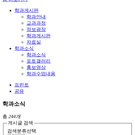
학과게시판
학과안내
교과과정
정보광장
학과게시판
자료실
학과소식
학과소식
포토갤러리
홍보영상
학과수업내용
프린트
공유
학과소식
총
244개
게시글 검색
검색분류선택