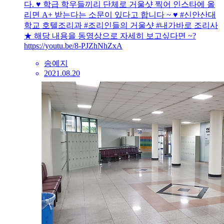
다. ♥ 학급 학우들끼리 단체로 거울샷 찍어 인스타에 올
리면 A+ 받는다는 소문이 있다고 합니다 ~ ♥ #신안산대
학교 호텔조리과 #조리인들의 거울샷 #내가바로 조리사
★ 해당 내용을 동영상으로 자세히 보고싶다면 ~?
https://youtu.be/8-PJZhNhZxA
송예지
2021.08.20