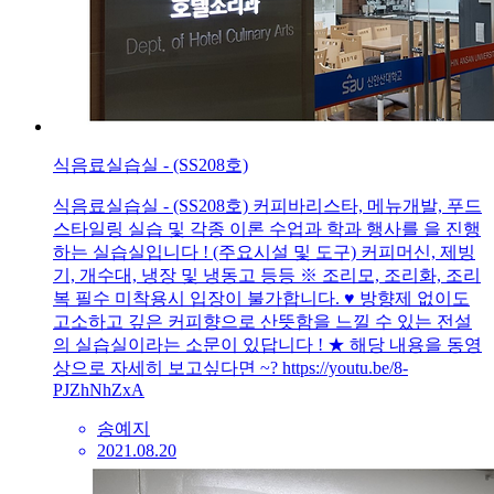
식음료실습실 - (SS208호)
식음료실습실 - (SS208호) 커피바리스타, 메뉴개발, 푸드
스타일링 실습 및 각종 이론 수업과 학과 행사를 을 진행
하는 실습실입니다 ! (주요시설 및 도구) 커피머신, 제빙
기, 개수대, 냉장 및 냉동고 등등 ※ 조리모, 조리화, 조리
복 필수 미착용시 입장이 불가합니다. ♥ 방향제 없이도
고소하고 깊은 커피향으로 산뜻함을 느낄 수 있는 전설
의 실습실이라는 소문이 있답니다 ! ★ 해당 내용을 동영
상으로 자세히 보고싶다면 ~? https://youtu.be/8-
PJZhNhZxA
송예지
2021.08.20