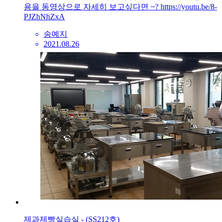
용을 동영상으로 자세히 보고싶다면 ~? https://youtu.be/8-
PJZhNhZxA
송예지
2021.08.26
제과제빵실습실 - (SS212호)