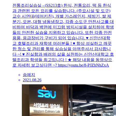
전통조리실습실 - (SS213호) 한식, 전통요리, 떡 등 한식
과 관련된 모든 요리를 실습합니다. (주요시설 및 도구)
교수 시연대(데머키친), 개별 가스레인지, 제빙기, 쌀 제
분기, 오븐, 대형 냉동냉장고, 각종 소도구 안전사고를 대
비하여 바닥과 벽면에 미끄럼 방지시설을 설치하여 학생
들의 안전한 실습을 지원하고 있습니다. 또한 각종 안전
용품, 응급장비가 구비가 되어 있습니다. ♥ 신안산대학
교 호텔조리과 재학생 여러분들 ! ♥ 항상 성실하고 깨끗
한 청소 및 관리를 통해 실습실을 아껴주셔서 감사합니
다 ~! ♥ 진실함과 배려의 삶을 실천하는 신안산대학교 호
텔조리과 학생들 최고입니다 ! ★ 해당 내용을 동영상으
로 자세히 보고싶다면 ~? https://youtu.be/8-PJZhNhZxA
송예지
2021.08.26