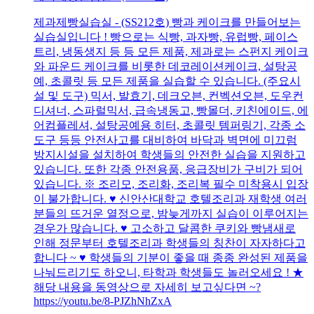
제과제빵실습실 - (SS212호) 빵과 케이크를 만들어보는
실습실입니다 ! 빵으로는 식빵, 과자빵, 유럽빵, 페이스
트리, 냉동생지 등 등 모든 제품, 제과로는 스펀지 케이크
와 파운드 케이크를 비롯한 데코레이션케이크, 설탕공
예, 초콜릿 등 모든 제품을 실습할 수 있습니다. (주요시
설 및 도구) 믹서, 발효기, 데크오븐, 컨벡션오븐, 도우컨
디셔너, 스파럴믹서, 급속냉동고, 빵몰더, 키친에이드, 에
어컴플레셔, 설탕공예용 히터, 초콜릿 템퍼링기, 각종 소
도구 등등 안전사고를 대비하여 바닥과 벽면에 미끄럼
방지시설을 설치하여 학생들의 안전한 실습을 지원하고
있습니다. 또한 각종 안전용품, 응급장비가 구비가 되어
있습니다. ※ 조리모, 조리화, 조리복 필수 미착용시 입장
이 불가합니다. ♥ 신안산대학교 호텔조리과 재학생 여러
분들의 뜨거운 열정으로, 밤늦게까지 실습이 이루어지는
경우가 많습니다. ♥ 고소하고 달콤한 쿠키와 빵냄새로
인해 정문부터 호텔조리과 학생들의 칭찬이 자자하다고
합니다 ~ ♥ 학생들의 기분이 좋을 때 종종 완성된 제품을
나눠드리기도 하오니, 타학과 학생들도 놀러오세요 ! ★
해당 내용을 동영상으로 자세히 보고싶다면 ~?
https://youtu.be/8-PJZhNhZxA