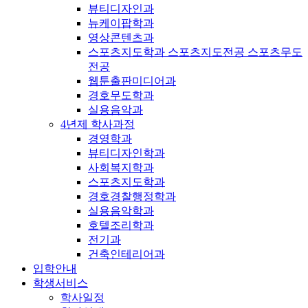
뷰티디자인과
뉴케이팝학과
영상콘텐츠과
스포츠지도학과 스포츠지도전공 스포츠무도
전공
웹툰출판미디어과
경호무도학과
실용음악과
4년제 학사과정
경영학과
뷰티디자인학과
사회복지학과
스포츠지도학과
경호경찰행정학과
실용음악학과
호텔조리학과
전기과
건축인테리어과
입학안내
학생서비스
학사일정