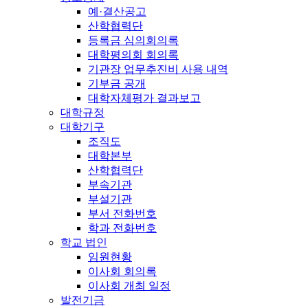
예·결산공고
산학협력단
등록금 심의회의록
대학평의회 회의록
기관장 업무추진비 사용 내역
기부금 공개
대학자체평가 결과보고
대학규정
대학기구
조직도
대학본부
산학협력단
부속기관
부설기관
부서 전화번호
학과 전화번호
학교 법인
임원현황
이사회 회의록
이사회 개최 일정
발전기금