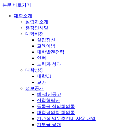
본문 바로가기
대학소개
설립자소개
총장인사말
대학비전
설립정신
교육이념
대학발전전략
연혁
노력과 성과
대학상징
대학UI
교가
정보공개
예·결산공고
산학협력단
등록금 심의회의록
대학평의회 회의록
기관장 업무추진비 사용 내역
기부금 공개