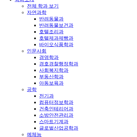
전체 학과 보기
자연과학
반려동물과
반려동물보건과
호텔조리과
호텔제과제빵과
바이오식품학과
인문사회
경영학과
경호경찰행정학과
사회복지학과
부동산학과
아동보육과
공학
전기과
컴퓨터정보학과
건축인테리어과
소방안전관리과
스마트기계과
글로벌산업공학과
예체능