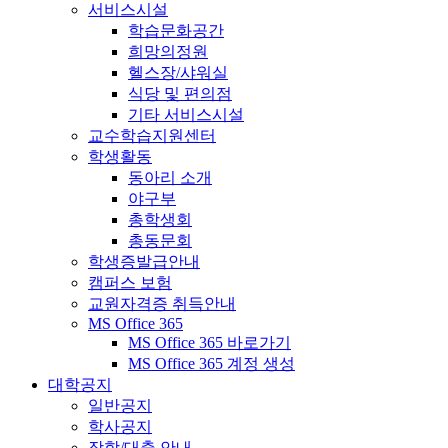
서비스시설
학습문화공간
희망의정원
헬스장/샤워실
식당 및 편의점
기타 서비스시설
교수학습지원센터
학생활동
동아리 소개
야구부
총학생회
총동문회
학생증발급안내
캠퍼스 보험
교원자격증 취득안내
MS Office 365
MS Office 365 바로가기
MS Office 365 계정 생성
대학공지
일반공지
학사공지
장학/대출 안내