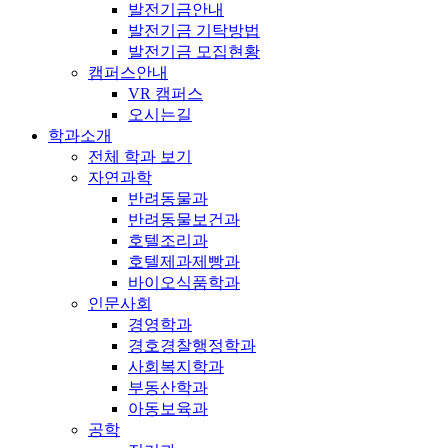
발전기금안내
발전기금 기탁방법
발전기금 모집현황
캠퍼스안내
VR 캠퍼스
오시는길
학과소개
전체 학과 보기
자연과학
반려동물과
반려동물보건과
호텔조리과
호텔제과제빵과
바이오식품학과
인문사회
경영학과
경호경찰행정학과
사회복지학과
부동산학과
아동보육과
공학