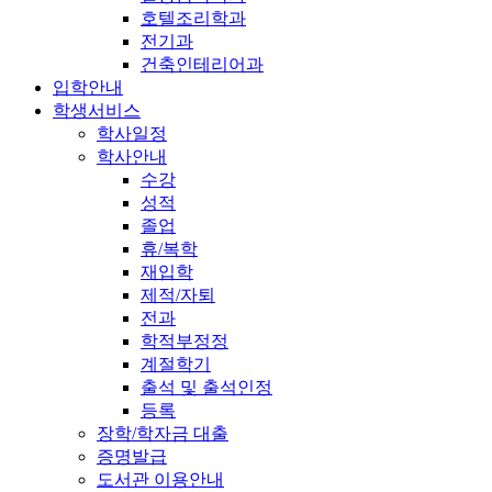
호텔조리학과
전기과
건축인테리어과
입학안내
학생서비스
학사일정
학사안내
수강
성적
졸업
휴/복학
재입학
제적/자퇴
전과
학적부정정
계절학기
출석 및 출석인정
등록
장학/학자금 대출
증명발급
도서관 이용안내