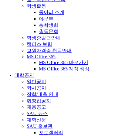
학생활동
동아리 소개
야구부
총학생회
총동문회
학생증발급안내
캠퍼스 보험
교원자격증 취득안내
MS Office 365
MS Office 365 바로가기
MS Office 365 계정 생성
대학공지
일반공지
학사공지
장학/대출 안내
취창업공지
채용공고
SAU 뉴스
대학신문
SAU 홍보관
포토갤러리