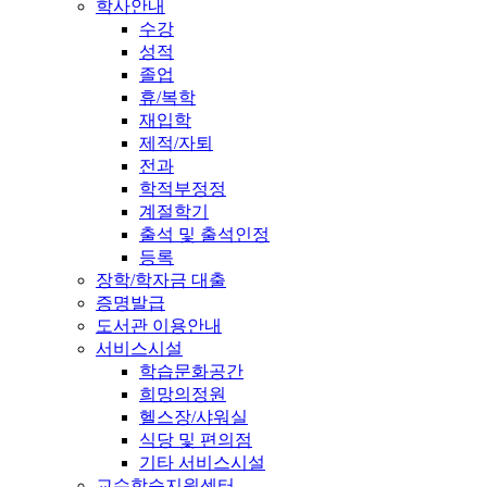
학사안내
수강
성적
졸업
휴/복학
재입학
제적/자퇴
전과
학적부정정
계절학기
출석 및 출석인정
등록
장학/학자금 대출
증명발급
도서관 이용안내
서비스시설
학습문화공간
희망의정원
헬스장/샤워실
식당 및 편의점
기타 서비스시설
교수학습지원센터