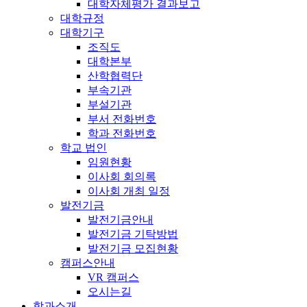
대학자체평가 결과보고
대학규정
대학기구
조직도
대학본부
산학협력단
부속기관
부설기관
부서 전화번호
학과 전화번호
학교 법인
임원현황
이사회 회의록
이사회 개최 일정
발전기금
발전기금안내
발전기금 기탁방법
발전기금 모집현황
캠퍼스안내
VR 캠퍼스
오시는길
학과소개