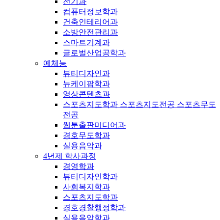
전기과
컴퓨터정보학과
건축인테리어과
소방안전관리과
스마트기계과
글로벌산업공학과
예체능
뷰티디자인과
뉴케이팝학과
영상콘텐츠과
스포츠지도학과 스포츠지도전공 스포츠무도
전공
웹툰출판미디어과
경호무도학과
실용음악과
4년제 학사과정
경영학과
뷰티디자인학과
사회복지학과
스포츠지도학과
경호경찰행정학과
실용음악학과