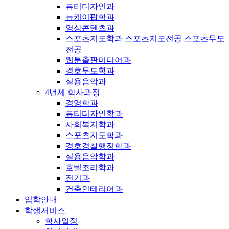
뷰티디자인과
뉴케이팝학과
영상콘텐츠과
스포츠지도학과 스포츠지도전공 스포츠무도
전공
웹툰출판미디어과
경호무도학과
실용음악과
4년제 학사과정
경영학과
뷰티디자인학과
사회복지학과
스포츠지도학과
경호경찰행정학과
실용음악학과
호텔조리학과
전기과
건축인테리어과
입학안내
학생서비스
학사일정