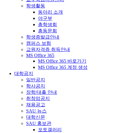
학생활동
동아리 소개
야구부
총학생회
총동문회
학생증발급안내
캠퍼스 보험
교원자격증 취득안내
MS Office 365
MS Office 365 바로가기
MS Office 365 계정 생성
대학공지
일반공지
학사공지
장학/대출 안내
취창업공지
채용공고
SAU 뉴스
대학신문
SAU 홍보관
포토갤러리