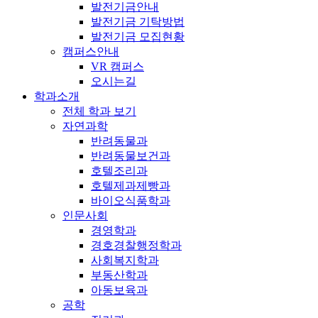
발전기금안내
발전기금 기탁방법
발전기금 모집현황
캠퍼스안내
VR 캠퍼스
오시는길
학과소개
전체 학과 보기
자연과학
반려동물과
반려동물보건과
호텔조리과
호텔제과제빵과
바이오식품학과
인문사회
경영학과
경호경찰행정학과
사회복지학과
부동산학과
아동보육과
공학