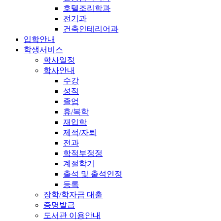
호텔조리학과
전기과
건축인테리어과
입학안내
학생서비스
학사일정
학사안내
수강
성적
졸업
휴/복학
재입학
제적/자퇴
전과
학적부정정
계절학기
출석 및 출석인정
등록
장학/학자금 대출
증명발급
도서관 이용안내