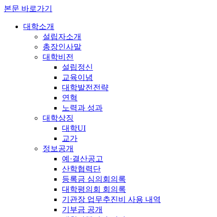
본문 바로가기
대학소개
설립자소개
총장인사말
대학비전
설립정신
교육이념
대학발전전략
연혁
노력과 성과
대학상징
대학UI
교가
정보공개
예·결산공고
산학협력단
등록금 심의회의록
대학평의회 회의록
기관장 업무추진비 사용 내역
기부금 공개