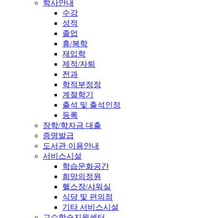
학사안내
수강
성적
졸업
휴/복학
재입학
제적/자퇴
전과
학적부정정
계절학기
출석 및 출석인정
등록
장학/학자금 대출
증명발급
도서관 이용안내
서비스시설
학습문화공간
희망의정원
헬스장/샤워실
식당 및 편의점
기타 서비스시설
교수학습지원센터