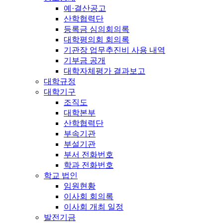
예·결산공고
산학협력단
등록금 심의회의록
대학평의회 회의록
기관장 업무추진비 사용 내역
기부금 공개
대학자체평가 결과보고
대학규정
대학기구
조직도
대학본부
산학협력단
부속기관
부설기관
부서 전화번호
학과 전화번호
학교 법인
임원현황
이사회 회의록
이사회 개최 일정
발전기금