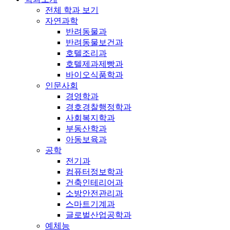
전체 학과 보기
자연과학
반려동물과
반려동물보건과
호텔조리과
호텔제과제빵과
바이오식품학과
인문사회
경영학과
경호경찰행정학과
사회복지학과
부동산학과
아동보육과
공학
전기과
컴퓨터정보학과
건축인테리어과
소방안전관리과
스마트기계과
글로벌산업공학과
예체능