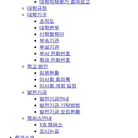
대학자체평가 결과보고
대학규정
대학기구
조직도
대학본부
산학협력단
부속기관
부설기관
부서 전화번호
학과 전화번호
학교 법인
임원현황
이사회 회의록
이사회 개최 일정
발전기금
발전기금안내
발전기금 기탁방법
발전기금 모집현황
캠퍼스안내
VR 캠퍼스
오시는길
학과소개