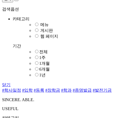
검색옵션
카테고리
메뉴
게시판
웹 페이지
기간
전체
1주
1개월
6개월
1년
닫기
#학사일정
#입학
#등록
#장학금
#학과
#증명발급
#발전기금
SINCERE. ABLE.
USEFUL
카테고리