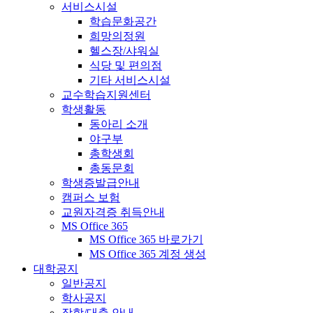
서비스시설
학습문화공간
희망의정원
헬스장/샤워실
식당 및 편의점
기타 서비스시설
교수학습지원센터
학생활동
동아리 소개
야구부
총학생회
총동문회
학생증발급안내
캠퍼스 보험
교원자격증 취득안내
MS Office 365
MS Office 365 바로가기
MS Office 365 계정 생성
대학공지
일반공지
학사공지
장학/대출 안내