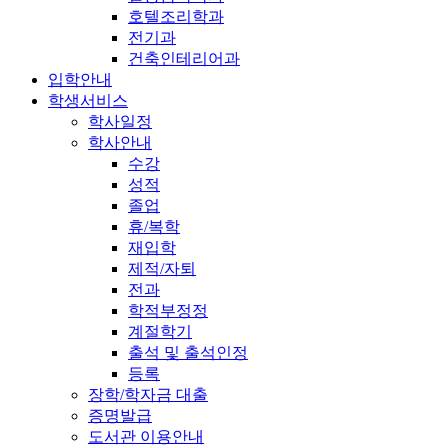
호텔조리학과
전기과
건축인테리어과
입학안내
학생서비스
학사일정
학사안내
수강
성적
졸업
휴/복학
재입학
제적/자퇴
전과
학적부정정
계절학기
출석 및 출석인정
등록
장학/학자금 대출
증명발급
도서관 이용안내