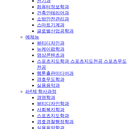
전기과
컴퓨터정보학과
건축인테리어과
소방안전관리과
스마트기계과
글로벌산업공학과
예체능
뷰티디자인과
뉴케이팝학과
영상콘텐츠과
스포츠지도학과 스포츠지도전공 스포츠무도
전공
웹툰출판미디어과
경호무도학과
실용음악과
4년제 학사과정
경영학과
뷰티디자인학과
사회복지학과
스포츠지도학과
경호경찰행정학과
실용음악학과