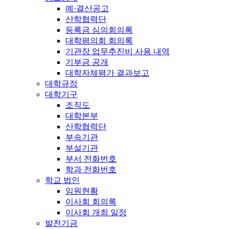
예·결산공고
산학협력단
등록금 심의회의록
대학평의회 회의록
기관장 업무추진비 사용 내역
기부금 공개
대학자체평가 결과보고
대학규정
대학기구
조직도
대학본부
산학협력단
부속기관
부설기관
부서 전화번호
학과 전화번호
학교 법인
임원현황
이사회 회의록
이사회 개최 일정
발전기금