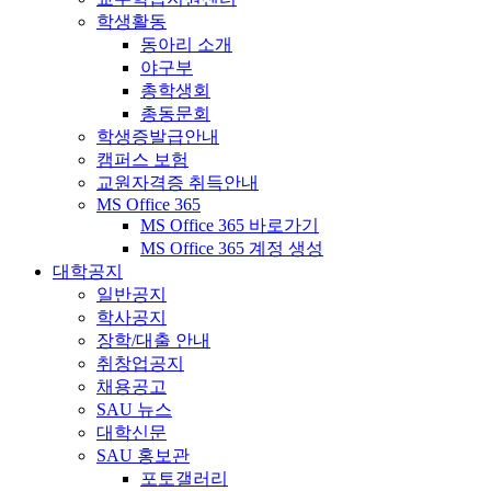
학생활동
동아리 소개
야구부
총학생회
총동문회
학생증발급안내
캠퍼스 보험
교원자격증 취득안내
MS Office 365
MS Office 365 바로가기
MS Office 365 계정 생성
대학공지
일반공지
학사공지
장학/대출 안내
취창업공지
채용공고
SAU 뉴스
대학신문
SAU 홍보관
포토갤러리