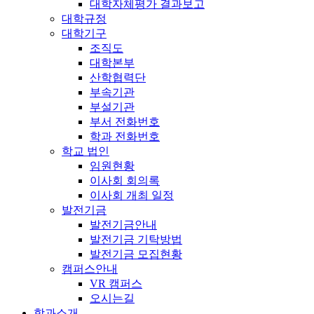
대학자체평가 결과보고
대학규정
대학기구
조직도
대학본부
산학협력단
부속기관
부설기관
부서 전화번호
학과 전화번호
학교 법인
임원현황
이사회 회의록
이사회 개최 일정
발전기금
발전기금안내
발전기금 기탁방법
발전기금 모집현황
캠퍼스안내
VR 캠퍼스
오시는길
학과소개