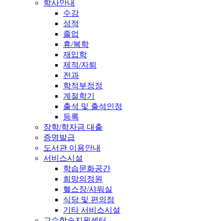
학사안내
수강
성적
졸업
휴/복학
재입학
제적/자퇴
전과
학적부정정
계절학기
출석 및 출석인정
등록
장학/학자금 대출
증명발급
도서관 이용안내
서비스시설
학습문화공간
희망의정원
헬스장/샤워실
식당 및 편의점
기타 서비스시설
교수학습지원센터