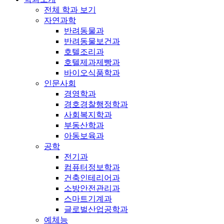
전체 학과 보기
자연과학
반려동물과
반려동물보건과
호텔조리과
호텔제과제빵과
바이오식품학과
인문사회
경영학과
경호경찰행정학과
사회복지학과
부동산학과
아동보육과
공학
전기과
컴퓨터정보학과
건축인테리어과
소방안전관리과
스마트기계과
글로벌산업공학과
예체능