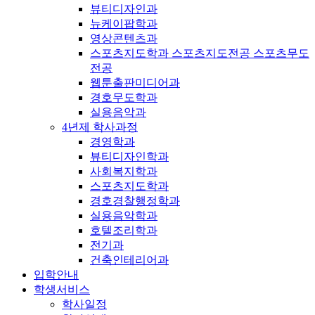
뷰티디자인과
뉴케이팝학과
영상콘텐츠과
스포츠지도학과 스포츠지도전공 스포츠무도
전공
웹툰출판미디어과
경호무도학과
실용음악과
4년제 학사과정
경영학과
뷰티디자인학과
사회복지학과
스포츠지도학과
경호경찰행정학과
실용음악학과
호텔조리학과
전기과
건축인테리어과
입학안내
학생서비스
학사일정