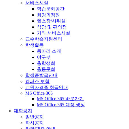
서비스시설
학습문화공간
희망의정원
헬스장/샤워실
식당 및 편의점
기타 서비스시설
교수학습지원센터
학생활동
동아리 소개
야구부
총학생회
총동문회
학생증발급안내
캠퍼스 보험
교원자격증 취득안내
MS Office 365
MS Office 365 바로가기
MS Office 365 계정 생성
대학공지
일반공지
학사공지
장학/대출 안내