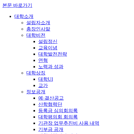
본문 바로가기
대학소개
설립자소개
총장인사말
대학비전
설립정신
교육이념
대학발전전략
연혁
노력과 성과
대학상징
대학UI
교가
정보공개
예·결산공고
산학협력단
등록금 심의회의록
대학평의회 회의록
기관장 업무추진비 사용 내역
기부금 공개