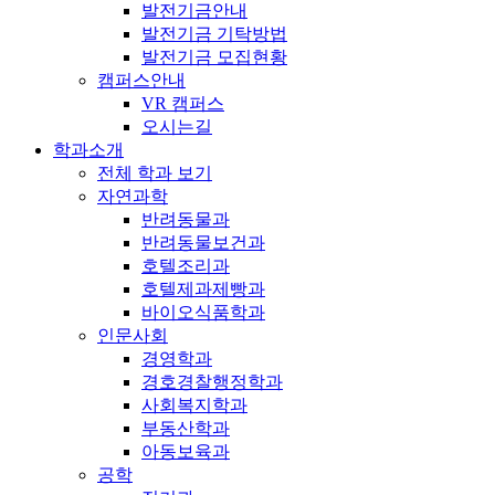
발전기금안내
발전기금 기탁방법
발전기금 모집현황
캠퍼스안내
VR 캠퍼스
오시는길
학과소개
전체 학과 보기
자연과학
반려동물과
반려동물보건과
호텔조리과
호텔제과제빵과
바이오식품학과
인문사회
경영학과
경호경찰행정학과
사회복지학과
부동산학과
아동보육과
공학